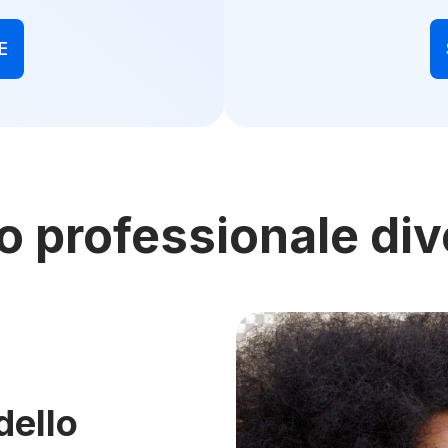
E
oto professionale di
dello