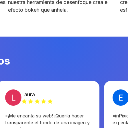
des
nuestra herramienta de desenfoque crea el
cre
efecto bokeh que anhela.
esf
os
Laura
L
E
«¡Me encanta su web! ¡Quería hacer
«inPixi
transparente el fondo de una imagen y
expecta