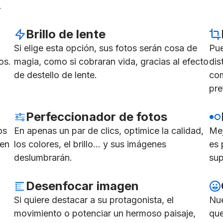
.
Brillo de lente
Si elige esta opción, sus fotos serán cosa de
Pue
os.
magia, como si cobraran vida, gracias al efecto
dis
de destello de lente.
com
pre
Perfeccionador de fotos
os
En apenas un par de clics, optimice la calidad,
Mej
 en
los colores, el brillo... y sus imágenes
es 
deslumbrarán.
sup
Desenfocar imagen
Si quiere destacar a su protagonista, el
Nue
movimiento o potenciar un hermoso paisaje,
que