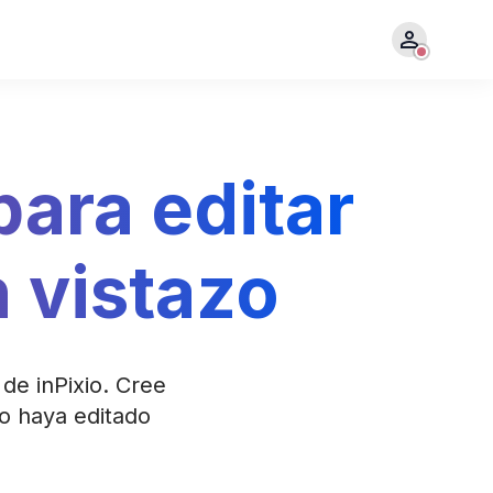
para editar
n vistazo
de inPixio. Cree
o haya editado