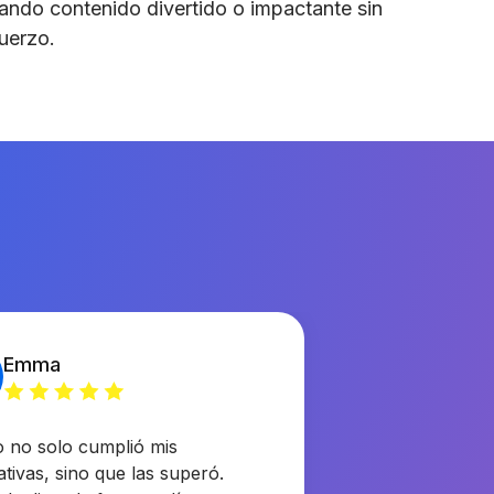
ando contenido divertido o impactante sin
uerzo.
Emma
David B.
DB
o no solo cumplió mis
tivas, sino que las superó.