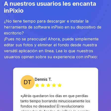
A nuestros usuarios les encanta
inPixio
¿No tiene tiempo para descargar e instalar la
herramienta de software inPixio en su dispositivo de
escritorio?
¡Pues no se preocupe! Ahora, puede simplemente
editar sus fotos y eliminar el fondo desde nuestra
versátil aplicación en línea. Lea lo que nuestros
usuarios opinan sobre su experiencia con inPixio:
Dennis T.
DT
«¡Atrás quedaron los días en que perdías
tanto tiempo borrando minuciosamente los
fondos no deseados! El revolucionario