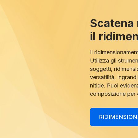
Scatena 
il ridime
Il ridimensionamen
Utilizza gli strument
soggetti, ridimens
versatilità, ingran
nitide. Puoi eviden
composizione per 
RIDIMENSION